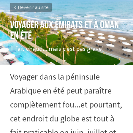
Revenir au site
Voyager aux émirats et à Oman 
en été
Il fait chaud....mais c'est pas grave!
Voyager dans la péninsule 
Arabique en été peut paraître 
complètement fou...et pourtant, 
cet endroit du globe est tout à 
fait praticable en juin, juillet et 